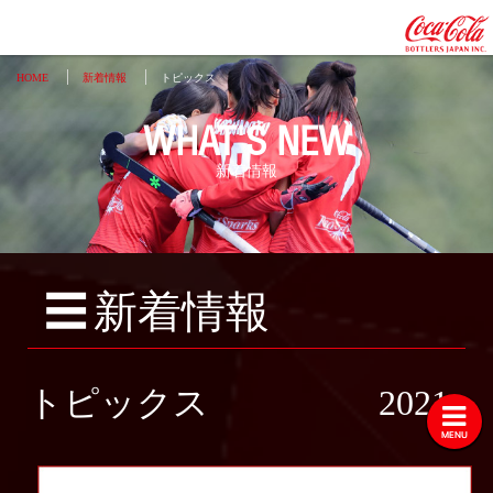
HOME
新着情報
トピックス
WHAT'S NEW
新着情報
トピックス
2026
2025
2024
☰
新着情報
2023
2022
2021
トピックス
2021
2020
MENU
2019
2018