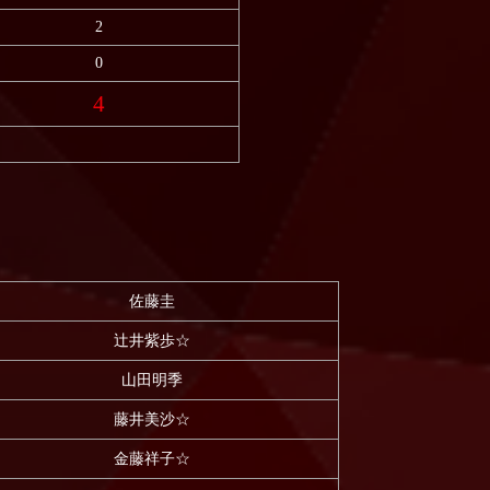
2
0
4
佐藤圭
辻井紫歩☆
山田明季
藤井美沙☆
金藤祥子☆