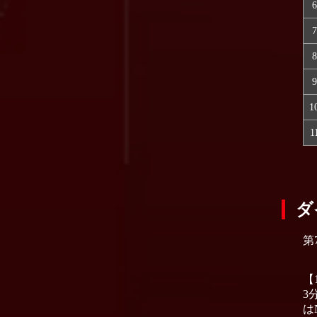
6
7
8
9
1
1
ダ
第
【
3
は