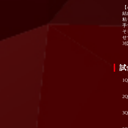
【
結
粘
手
そ
せ
3
試
1
2
3