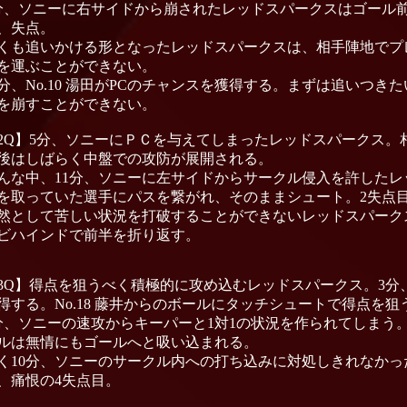
分、ソニーに右サイドから崩されたレッドスパークスはゴール
、失点。
くも追いかける形となったレッドスパークスは、相手陣地でプ
を運ぶことができない。
3分、No.10 湯田がPCのチャンスを獲得する。まずは追いつ
を崩すことができない。
2Q】5分、ソニーにＰＣを与えてしまったレッドスパークス。
後はしばらく中盤での攻防が展開される。
んな中、11分、ソニーに左サイドからサークル侵入を許した
を取っていた選手にパスを繋がれ、そのままシュート。2失点
然として苦しい状況を打破することができないレッドスパーク
ビハインドで前半を折り返す。
3Q】得点を狙うべく積極的に攻め込むレッドスパークス。3分、N
得する。No.18 藤井からのボールにタッチシュートで得点を
分、ソニーの速攻からキーパーと1対1の状況を作られてしまう。N
ルは無情にもゴールへと吸い込まれる。
く10分、ソニーのサークル内への打ち込みに対処しきれなか
、痛恨の4失点目。