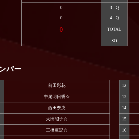
0
3 Q
0
4 Q
0
TOTAL
SO
ンバー
前田彩花
12
中尾明日香☆
13
西田奈央
14
大田昭子☆
15
三橋亜記☆
16