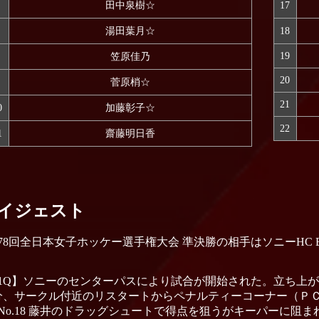
田中泉樹☆
17
湯田葉月☆
18
19
笠原佳乃
20
菅原梢☆
21
0
加藤彰子☆
22
1
齋藤明日香
イジェスト
78回全日本女子ホッケー選手権大会 準決勝の相手はソニーHC BRAV
1Q】ソニーのセンターパスにより試合が開始された。立ち上
分、サークル付近のリスタートからペナルティーコーナー（Ｐ
No.18 藤井のドラッグシュートで得点を狙うがキーパーに阻ま