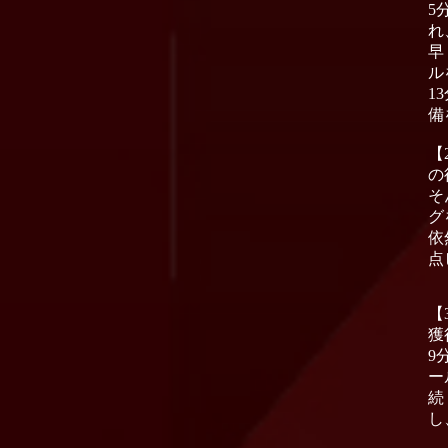
5
れ
早
ル
1
備
【
の
そ
グ
依
点
【
獲
9
ー
続
し