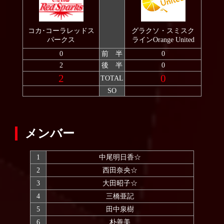
2007
コカ･コーラレッドス
グラクソ・スミスク
パークス
ラインOrange United
0
前 半
0
2
後 半
0
2
0
TOTAL
SO
メンバー
1
中尾明日香☆
2
西田奈央☆
3
大田昭子☆
4
三橋亜記
5
田中泉樹
6
朴善美