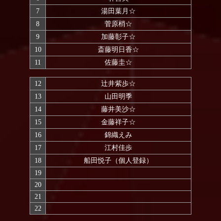
7
湯田葉月☆
8
菅原梢☆
9
加藤彰子☆
10
斎藤明日香☆
11
佐藤圭☆
12
辻井紫歩☆
13
山田明季
14
藤井美沙☆
15
金藤祥子☆
16
錦織えみ
17
江村佳歩
18
船田悦子（個人登録）
19
20
21
22