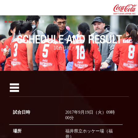
HOME
試合日程・結果
SCHEDULE AND RESULT
試合日程・結果
2026
☰
2025
2024
2023
試合日時
2017年9月19日（火）09時
00分
2022
場所
福井県立ホッケー場（福
2021
井）