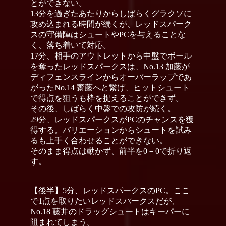
とができない。
13分を過ぎたあたりからしばらくグラクソに
攻め込まれる時間が続くが、レッドスパーク
スの守備陣はシュートやPCを与えることな
く、落ち着いて対応。
17分、相手のアウトレットから中盤でボール
を奪ったレッドスパークスは、No.13 加藤が
ディフェンスラインからオーバーラップであ
がったNo.14 齋藤へと繋げ、ヒットシュート
で得点を狙うも枠を捉えることができず。
その後、しばらく中盤での攻防が続く。
29分、レッドスパークスがPCのチャンスを獲
得する。バリエーションからシュートを試み
るも上手く合わせることができない。
そのまま得点は動かず、前半を0－0で折り返
す。
【後半】5分、レッドスパークスのPC。ここ
で1点を取りたいレッドスパークスだが、
No.18 藤井のドラッグシュートはキーパーに
阻まれてしまう。