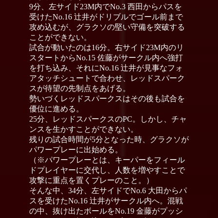
9分、左サイド23M内でNo.3 西田からパスを
受けたNo.16 辻井がドリブルでゴール前まで
攻め込むが、グラクソの堅い守備を突破する
ことができない。
試合が動いたのは16分。右サイド23M内のリ
スタートからNo.15 佐藤がサークル内へ強打
を打ち込み、それにNo.16 辻井が見事なフォ
アタッチシュートで合わせ、レッドスパーク
スが待望の先制点をあげる。
勢いづくレッドスパークスはその後も試合を
優位に進める。
25分、レッドスパークスのPC。しかし、チャ
ンスを生かすことができない。
残りの試合時間が5分となった時、グラクソが
パワープレーに出始める。
（※パワープレーとは、キーパーをフィール
ドプレイヤーに交代し、人数を増やすことで
攻撃に重点を置くプレーのこと。）
そんな中、34分、左サイドでNo.6 大田からパ
スを受けたNo.16 辻井がサークル内へ。混戦
の中、抜け出たボールをNo.19 金藤がプッシ