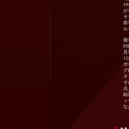
1
が
そ
前
ル
後
8
見
1
ボ
グ
そ
そ
点
結
ッ
な