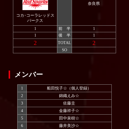
奈良県
2007
コカ･コーラレッドス
パークス
1
前 半
1
1
後 半
1
2
2
TOTAL
SO
メンバー
1
船田悦子☆（個人登録）
2
錦織えみ☆
3
佐藤圭
4
金藤祥子☆
5
田中泉樹☆
6
藤井美沙☆