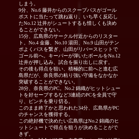
しまう。
9分、No.6 藤井からのスクープパスがゴール
ポストに当たって跳ね返り、いち早く反応し
たNo.12 辻井がシュートするも惜しくも決め
ることができない。
15分、広島県のサークル付近からのリスター
ト。No.4 金藤、No.10 湯田、No.9 山田がテン
ポよくパスを繋ぎ、山田がリバースヒットで
ゴール前へ。キーパーが弾いたボールをNo.12
辻井が押し込み、試合を振り出しに戻す。
その後も得点を狙い、積極的に前へと進む広
島県だが、奈良県の粘り強い守備をなかなか
突破することができない。
28分、奈良県のPC。No.2 錦織がヒットシュー
トを好セーブするなど3連続のPCを全員で守
り、ピンチを乗り切る。
このまま終了かと思われた34分、広島県がPC
のチャンスを獲得する。
この絶好機で決めたい広島県はNo.2 錦織のヒ
ットシュートで得点を狙うが決めることがで
きず。