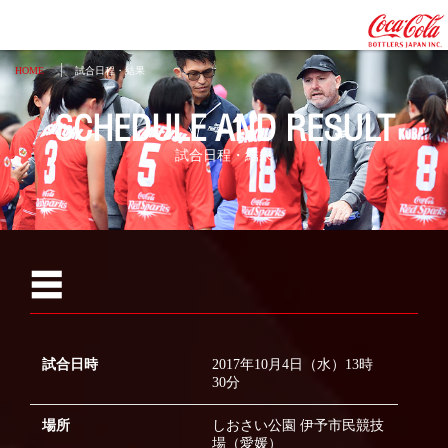
HOME
試合日程・結果
SCHEDULE AND RESULT
試合日程・結果
2026
☰
2025
2024
試合日時
2017年10月4日（水）13時
2023
30分
2022
場所
しおさい公園 伊予市民競技
2021
場（愛媛）