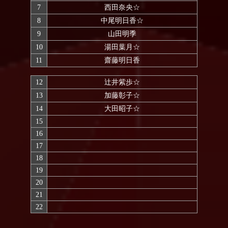
7
西田奈央☆
8
中尾明日香☆
9
山田明季
10
湯田葉月☆
11
齋藤明日香
12
辻井紫歩☆
13
加藤彰子☆
14
大田昭子☆
15
16
17
18
19
20
21
22