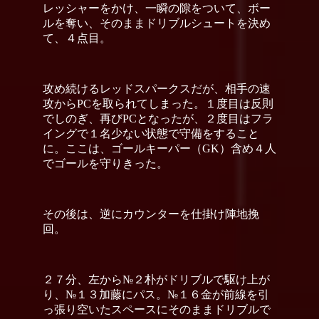
レッシャーをかけ、一瞬の隙をついて、ボー
ルを奪い、そのままドリブルシュートを決め
て、４点目。
攻め続けるレッドスパークスだが、相手の速
攻からPCを取られてしまった。１度目は反則
でしのぎ、再びPCとなったが、２度目はフラ
イングで１名少ない状態で守備をすること
に。ここは、ゴールキーパー（GK）含め４人
でゴールを守りきった。
その後は、逆にカウンターを仕掛け陣地挽
回。
２７分、左から№２朴がドリブルで駆け上が
り、№１３加藤にパス。№１６金が前線を引
っ張り空いたスペースにそのままドリブルで