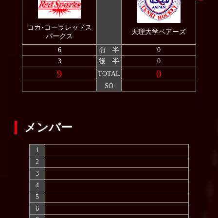
2009
2008
コカ･コーラレッドス
天理大学ベアーズ
2007
パークス
6
前 半
0
3
後 半
0
9
0
TOTAL
SO
メンバー
1
2
3
4
5
6