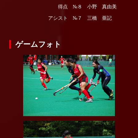
得点 №８ 小野 真由美
アシスト №７ 三橋 亜記
ゲームフォト