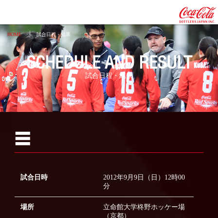
HOME
試合日程・結果
SCHEDULE AND RESULT
試合日程・結果
☰
2026
2025
試合日時
2012年9月9日（日）12時00
分
2024
2023
場所
立命館大学柊野ホッケー場
（京都）