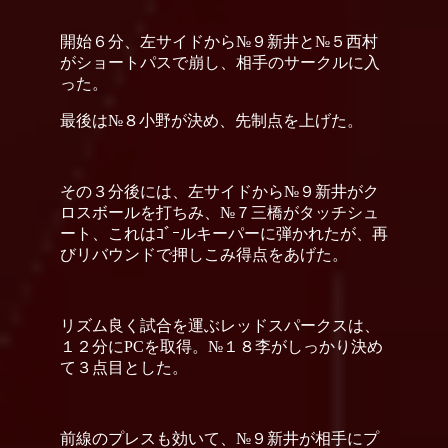
開始６分、左サイドから№９新井と№５西村
がショートパスで崩し、相手のサークルに入
った。
最後は№８小野が決め、先制点を上げた。
その３分後には、左サイドから№９新井がク
ロスボールを打ちみ、№７三橋がタッチシュ
ート、これはｺﾞｰルキーパーに弾かれたが、再
びリバウンドで押しこみ得点をあげた。
リズム良く試合を運ぶレッドスパークスは、
１２分にPCを取得。№１８李がしっかり決め
て３点目とした。
前線のプレスも効いて、№９新井が相手にプ