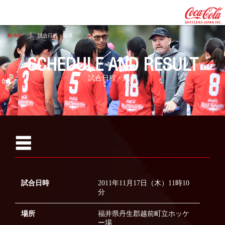
HOME
試合日程・結果
SCHEDULE AND RESULT
試合日程・結果
☰
2026
2025
2024
試合日時
2011年11月17日（木）11時10
分
2023
2022
場所
福井県丹生郡越前町立ホッケ
ー場