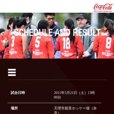
HOME
試合日程・結果
SCHEDULE AND RESULT
試合日程・結果
2026
☰
2025
2024
試合日時
2011年5月21日（土）13時
2023
00分
2022
場所
天理市親里ホッケー場（奈
2021
良）