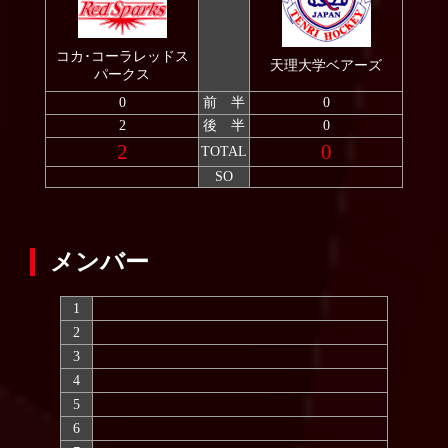
2007
コカ･コーラレッドス
天理大学ベアーズ
パークス
0
前 半
0
2
後 半
0
2
0
TOTAL
SO
メンバー
1
2
3
4
5
6