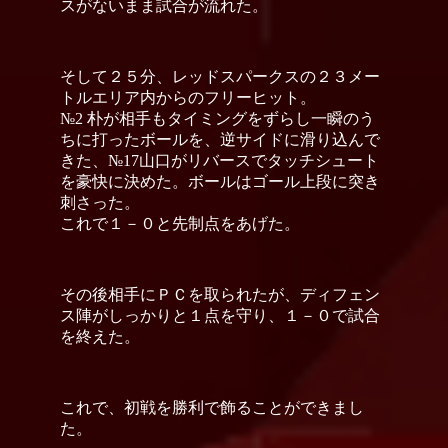
スがないまま試合が流れた。
そして２５分、レッドスパークスの２３メー
トルエリア内からのフリーヒット。
№2 朴が相手もタイミングをずらし一瞬のう
ちに打ったボールを、逆サイドに滑り込んで
きた、№17山口がリバースでタッチシュート
を豪快に決めた。ボールはゴール上段に突き
刺さった。
これで１－０と先制点をあげた。
その後相手にＰＣを取られたが、ディフェン
ス陣がしっかりと１点を守り、１－０で試合
を終えた。
これで、初戦を勝利で飾ることができまし
た。