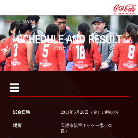
HOME
試合日程・結果
SCHEDULE AND RESULT
試合日程・結果
2026
☰
2025
2024
試合日時
2011年5月20日（金）14時00分
2023
2022
場所
天理市親里ホッケー場（奈
良）
2021