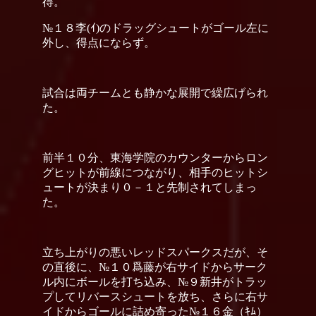
得。
№１８李(ｲ)のドラッグシュートがゴール左に
外し、得点にならず。
試合は両チームとも静かな展開で繰広げられ
た。
前半１０分、東海学院のカウンターからロン
グヒットが前線につながり、相手のヒットシ
ュートが決まり０－１と先制されてしまっ
た。
立ち上がりの悪いレッドスパークスだが、そ
の直後に、№１０爲藤が右サイドからサーク
ル内にボールを打ち込み、№９新井がトラッ
プしてリバースシュートを放ち、さらに右サ
イドからゴールに詰め寄った№１６金（ｷﾑ）