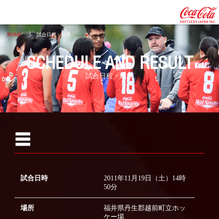
HOME
試合日程・結果
SCHEDULE AND RESULT
試合日程・結果
☰
2026
2025
試合日時
2011年11月19日（土）14時
2024
50分
2023
場所
福井県丹生郡越前町立ホッ
ケー場