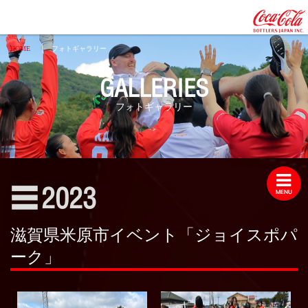
HOME
フォトギャラリー
GALLERIES
フォトギャラリー
フォトギャラリー
2026
2025
2024
2023
☰
2023
MENU
2022
2021
滋賀県米原市イベント「ジョイスポパ
2020
ーク」
2019
2018
2017