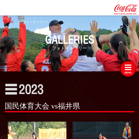
HOME
フォトギャラリー
フォトギャラリー
GALLERIES
2026
フォトギャラリー
2025
2024
2023
MENU
2022
☰
2023
2021
2020
国民体育大会 vs福井県
2019
2018
2017
2016