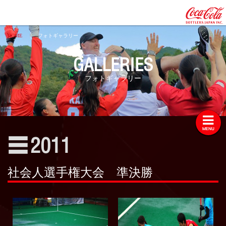
HOME
フォトギャラリー
GALLERIES
フォトギャラリー
2026
フォトギャラリー
2025
2024
2023
MENU
2022
☰
2011
2021
2020
社会人選手権大会 準決勝
2019
2018
2017
2016